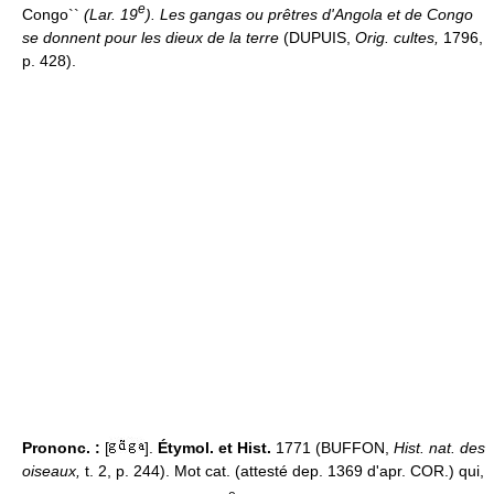
e
Congo``
(Lar. 19
). Les gangas ou prêtres d'Angola et de Congo
se donnent pour les dieux de la terre
(DUPUIS,
Orig. cultes,
1796,
p. 428).
Prononc. :
[
].
Étymol. et Hist.
1771 (BUFFON,
Hist. nat. des
oiseaux,
t. 2, p. 244). Mot cat. (attesté dep. 1369 d'apr. COR.) qui,