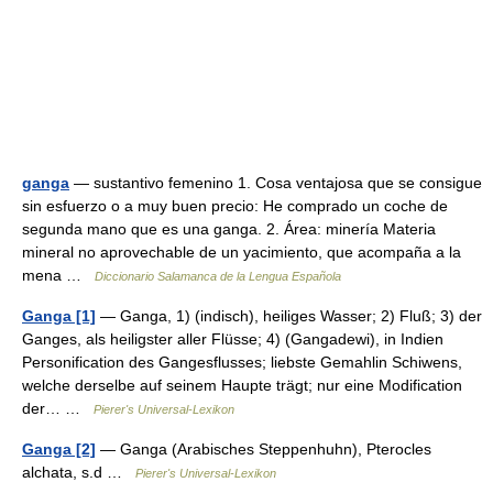
ganga
— sustantivo femenino 1. Cosa ventajosa que se consigue
sin esfuerzo o a muy buen precio: He comprado un coche de
segunda mano que es una ganga. 2. Área: minería Materia
mineral no aprovechable de un yacimiento, que acompaña a la
mena …
Diccionario Salamanca de la Lengua Española
Ganga [1]
— Ganga, 1) (indisch), heiliges Wasser; 2) Fluß; 3) der
Ganges, als heiligster aller Flüsse; 4) (Gangadewi), in Indien
Personification des Gangesflusses; liebste Gemahlin Schiwens,
welche derselbe auf seinem Haupte trägt; nur eine Modification
der… …
Pierer's Universal-Lexikon
Ganga [2]
— Ganga (Arabisches Steppenhuhn), Pterocles
alchata, s.d …
Pierer's Universal-Lexikon