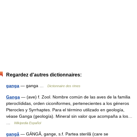
Regardez d'autres dictionnaires:
ganga
— ganga …
Dictionnaire des rimes
Ganga
— (ave) f. Zool. Nombre común de las aves de la familia
pteroclídidas, orden ciconiformes, pertenecientes a los géneros
Pterocles y Syrrhaptes. Para el término utilizado en geología,
véase Ganga (geología). Mineral sin valor que acompaña a los…
…
Wikipedia Español
gangă
— GÁNGĂ, gange, s.f. Partea sterilă (care se