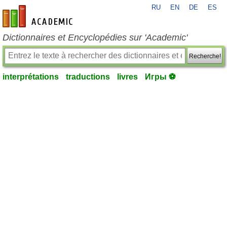
RU
EN
DE
ES
fr-academic.com
Dictionnaires et Encyclopédies sur 'Academic'
Recherche!
interprétations
traductions
livres
Игры ⚽