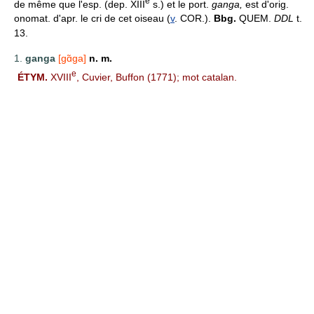
e
de même que l'esp. (dep. XIII
s.) et le port.
ganga,
est d'orig.
onomat. d'apr. le cri de cet oiseau (
v
. COR.).
Bbg.
QUEM.
DDL
t.
13.
1.
ganga
[gɑ̃ga]
n. m.
e
ÉTYM.
XVIII
, Cuvier, Buffon (1771); mot catalan.