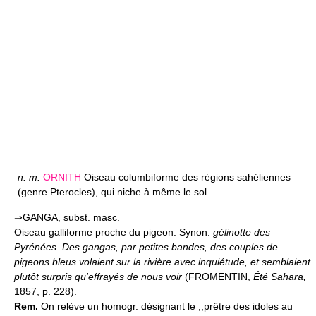
n.
m.
ORNITH
Oiseau columbiforme des régions sahéliennes
(genre Pterocles), qui niche à même le sol.
⇒GANGA, subst. masc.
Oiseau galliforme proche du pigeon. Synon.
gélinotte des
Pyrénées.
Des gangas, par petites bandes, des couples de
pigeons bleus volaient sur la rivière avec inquiétude, et semblaient
plutôt surpris qu'effrayés de nous voir
(FROMENTIN,
Été Sahara,
1857, p. 228).
Rem.
On relève un homogr. désignant le ,,prêtre des idoles au