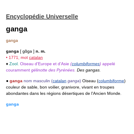
Encyclopédie Universelle
ganga
ganga
ganga
[ gɑ̃ga ]
n. m.
• 1771; mot
catalan
♦
Zool.
Oiseau d'Europe et d'Asie
(
columbiformes
)
appelé
couramment
gélinotte des Pyrénées.
Des gangas.
●
ganga
nom masculin
(
catalan
ganga
)
Oiseau (
columbiforme
)
couleur de sable, bon voilier, granivore, vivant en troupes
abondantes dans les régions désertiques de l'Ancien Monde.
ganga