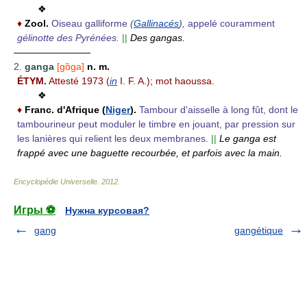
❖
♦
Zool.
Oiseau galliforme
(
Gallinacés
),
appelé couramment
gélinotte des Pyrénées.
||
Des gangas.
————————
2.
ganga
[gɑ̃ga]
n. m.
ÉTYM.
Attesté 1973 (
in
I. F. A.); mot haoussa.
❖
♦
Franc. d'Afrique (
Niger
).
Tambour d'aisselle à long fût, dont le
tambourineur peut moduler le timbre en jouant, par pression sur
les lanières qui relient les deux membranes.
||
Le ganga est
frappé avec une baguette recourbée, et parfois avec la main.
Encyclopédie Universelle
.
2012
.
Игры ⚽
Нужна курсовая?
gang
gangétique