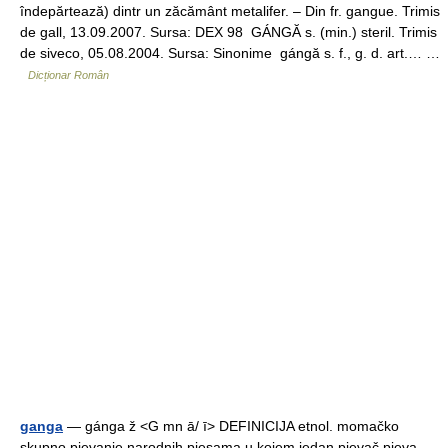
îndepărtează) dintr un zăcământ metalifer. – Din fr. gangue. Trimis
de gall, 13.09.2007. Sursa: DEX 98 GÁNGĂ s. (min.) steril. Trimis
de siveco, 05.08.2004. Sursa: Sinonime gángă s. f., g. d. art.… …
Dicționar Român
ganga
— gánga ž <G mn ā/ ī> DEFINICIJA etnol. momačko
skupno pjevanje narodnih pjesama u kojem jedan pjevač pjeva