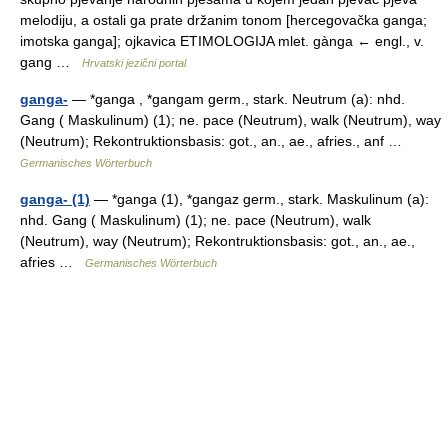
melodiju, a ostali ga prate držanim tonom [hercegovačka ganga;
imotska ganga]; ojkavica ETIMOLOGIJA mlet. gànga ← engl., v.
gang …
Hrvatski jezični portal
ganga-
— *ganga , *gangam germ., stark. Neutrum (a): nhd.
Gang ( Maskulinum) (1); ne. pace (Neutrum), walk (Neutrum), way
(Neutrum); Rekontruktionsbasis: got., an., ae., afries., anf …
Germanisches Wörterbuch
ganga- (1)
— *ganga (1), *gangaz germ., stark. Maskulinum (a):
nhd. Gang ( Maskulinum) (1); ne. pace (Neutrum), walk
(Neutrum), way (Neutrum); Rekontruktionsbasis: got., an., ae.,
afries …
Germanisches Wörterbuch